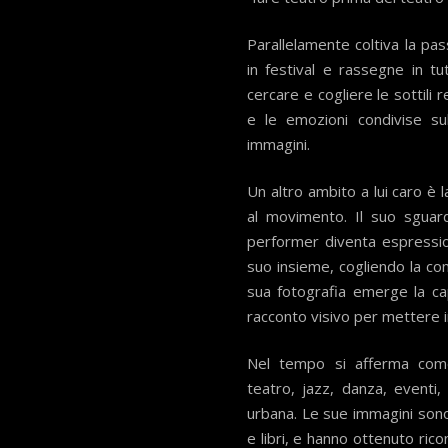
Parallelamente coltiva la pa
in festival e rassegne in tut
cercare e cogliere le sottili r
e le emozioni condivise sul
immagini.
Un altro ambito a lui caro è 
al movimento. Il suo sguard
performer diventa espression
suo insieme, cogliendo la co
sua fotografia emerge la capa
racconto visivo per mettere i
Nel tempo si afferma come 
teatro, jazz, danza, eventi,
urbana. Le sue immagini sono 
e libri, e hanno ottenuto rico