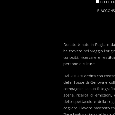
HO LETT
E ACCONS
Donato è nato in Puglia e da
ha trovato nel viaggio l’orig
curiosità, ricercare e restitu
persone e culture.
Dal 2012 si dedica con costanz
della Tosse di Genova e coll
compagnie. La sua fotografia 
scena, ricerca di emozioni, 
dello spettacolo e della reg
cogliere il lavoro nascosto c
“fare teatro prima del teatro”