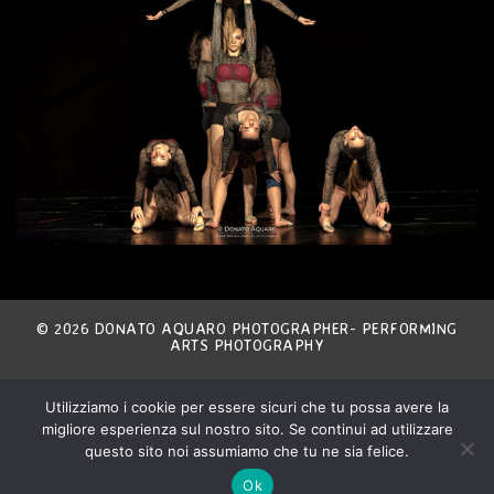
© 2026 DONATO AQUARO PHOTOGRAPHER- PERFORMING
ARTS PHOTOGRAPHY
THE ENTIRE CONTENT OF THIS SITE IS EXCLUSIVE
Utilizziamo i cookie per essere sicuri che tu possa avere la
PROPERTY OF THE AUTHOR AND IS COVERED BY
INTERNATIONAL COPYRIGHT LAWS.
migliore esperienza sul nostro sito. Se continui ad utilizzare
ANY NON AUTHORIZED USE IS STRICTLY FORBIDDEN.
ALL MATERIAL IS COPYRIGHT © DONATO AQUARO.
questo sito noi assumiamo che tu ne sia felice.
ALL RIGHTS RESERVED.
DAQUARO@YAHOO.COM
- P.IVA 02980140996 -
PRIVACY POLICY
Ok