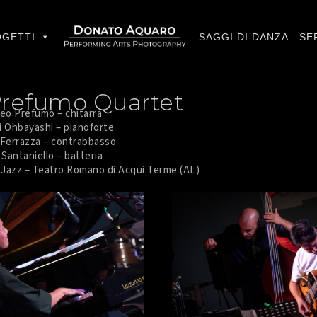
GETTI
SAGGI DI DANZA
SE
Prefumo Quartet
eo Prefumo – chitarra
 Ohbayashi – pianoforte
Ferrazza – contrabbasso
Santaniello – batteria
 Jazz – Teatro Romano di Acqui Terme (AL)