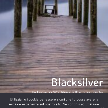
Blacksilver
Blacksilver for WordPress with rich features for
professional photographers. Capture and present using
Utilizziamo i cookie per essere sicuri che tu possa avere la
variety of features.
migliore esperienza sul nostro sito. Se continui ad utilizzare