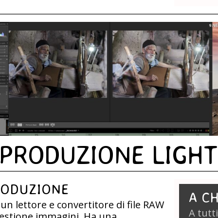
 PRODUZIONE LIGH
RODUZIONE
A CH
n lettore e convertitore di file RAW
A tutt
gestione immagini. Ha una