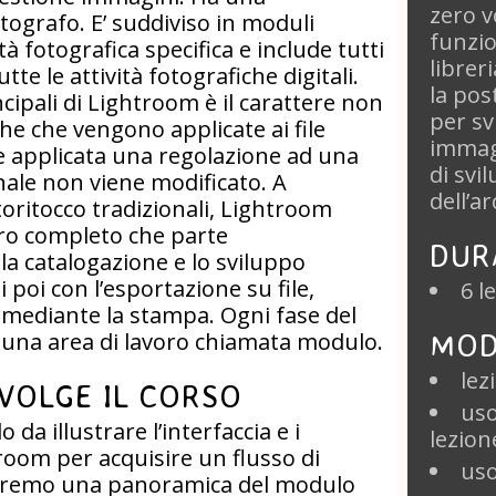
zero v
tografo. E’ suddiviso in moduli
funzi
à fotografica specifica e include tutti
librer
tte le attività fotografiche digitali.
la po
ncipali di Lightroom è il carattere non
per sv
che che vengono applicate ai file
immagi
ne applicata una regolazione ad una
di svi
ginale non viene modificato. A
dell’ar
toritocco tradizionali, Lightroom
ro completo che parte
DUR
la catalogazione e lo sviluppo
poi con l’esportazione su file,
6 l
mediante la stampa. Ogni fase del
MOD
tuna area di lavoro chiamata modulo.
lez
VOLGE IL CORSO
uso
 da illustrare l’interfaccia e i
lezion
room per acquisire un flusso di
uso
Vedremo una panoramica del modulo