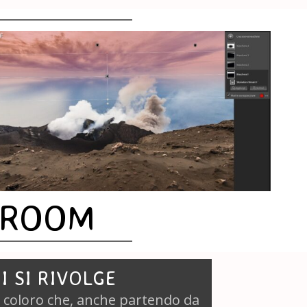
TROOM
I SI RIVOLGE
i coloro che, anche partendo da