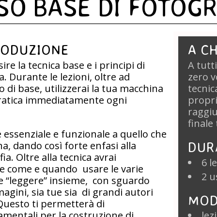
SO BASE DI FOTOGR
RODUZIONE
A CH
ire la tecnica base e i principi di
A tutt
. Durante le lezioni, oltre ad
zero v
di base, utilizzerai la tua macchina
tecnic
pratica immediatamente ogni
propri
raggiu
finale
 è essenziale e funzionale a quello che
DUR
a, dando così forte enfasi alla
ia. Oltre alla tecnica avrai
6 l
e come e quando usare le varie
2 u
 e “leggere” insieme, con sguardo
magini, sia tue sia di grandi autori
MOD
 Questo ti permetterà di
mentali per la costruzione di
lez