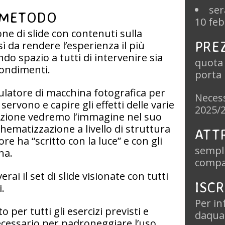
ser
 METODO
10 feb
ne di slide con contenuti sulla
PRE
ì da rendere l’esperienza il più
do spazio a tutti di intervenire sia
quota
ondimenti.
porta 
mulatore di macchina fotografica per
Necess
servono e capire gli effetti delle varie
2025/
izione vedremo l’immagine nel suo
chematizzazione a livello di struttura
ATT
 ha “scritto con la luce” e con gli
sempli
na.
compa
erai il set di slide visionate con tutti
ISCR
i.
Per inf
 per tutti gli esercizi previsti e
daqua
necessario per padroneggiare l’uso