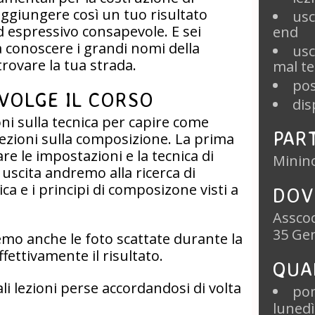
aggiungere così un tuo risultato
usc
d espressivo consapevole. E sei
end
 a conoscere i grandi nomi della
usc
 trovare la tua strada.
mal t
pos
VOLGE IL CORSO
dis
oni sulla tecnica per capire come
PAR
lezioni sulla composizione. La prima
are le impostazioni e la tecnica di
Minin
uscita andremo alla ricerca di
ca e i principi di composizone visti a
DOV
Asscoc
35 Ge
emo anche le foto scattate durante la
fettivamente il risultato.
QUA
i lezioni perse accordandosi di volta
pom
lunedì